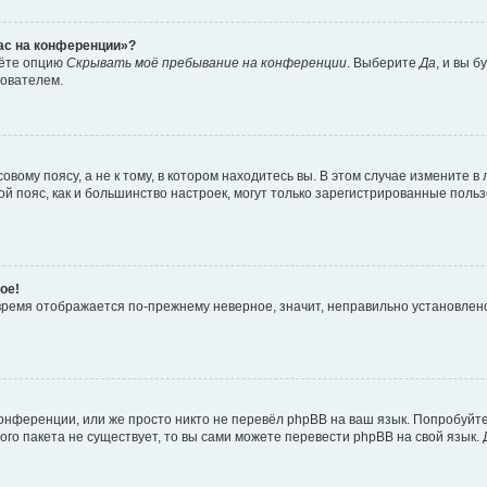
час на конференции»?
дёте опцию
Скрывать моё пребывание на конференции
. Выберите
Да
, и вы 
зователем.
вому поясу, а не к тому, в котором находитесь вы. В этом случае измените в 
овой пояс, как и большинство настроек, могут только зарегистрированные пол
ое!
о время отображается по-прежнему неверное, значит, неправильно установле
онференции, или же просто никто не перевёл phpBB на ваш язык. Попробуйт
вого пакета не существует, то вы сами можете перевести phpBB на свой язы