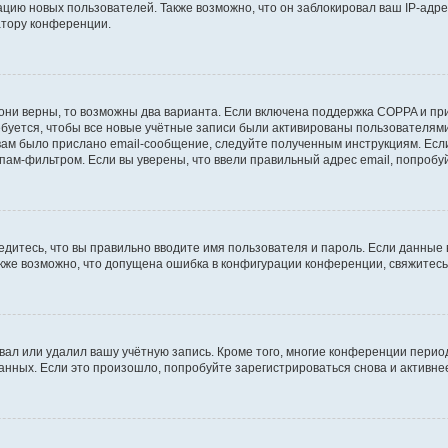
ию новых пользователей. Также возможно, что он заблокировал ваш IP-адре
атору конференции.
они верны, то возможны два варианта. Если включена поддержка COPPA и при 
уется, чтобы все новые учётные записи были активированы пользователями
ам было прислано email-сообщение, следуйте полученным инструкциям. Если
пам-фильтром. Если вы уверены, что ввели правильный адрес email, попробу
едитесь, что вы правильно вводите имя пользователя и пароль. Если данные
Также возможно, что допущена ошибка в конфигурации конференции, свяжитес
вал или удалил вашу учётную запись. Кроме того, многие конференции перио
ных. Если это произошло, попробуйте зарегистрироваться снова и активнее 