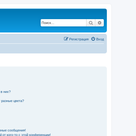
Поиск
Расширенный по
Регистрация
Вход
 в них?
 разные цвета?
чные сообщения!
 от кого-то с этой конференции!