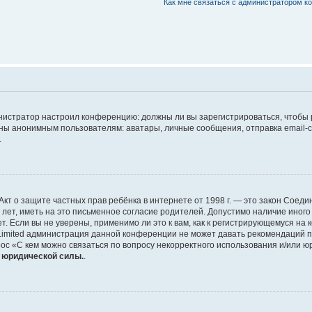
Как мне связаться с администратором 
дминистратор настроил конференцию: должны ли вы зарегистрироваться, чтобы
 анонимным пользователям: аватары, личные сообщения, отправка email-сооб
.
 или Акт о защите частных прав ребёнка в интернете от 1998 г. — это закон Со
т, иметь на это письменное согласие родителей. Допустимо наличие иного
 Если вы не уверены, применимо ли это к вам, как к регистрирующемуся на 
Limited администрация данной конференции не может давать рекомендаций 
ос «С кем можно связаться по вопросу некорректного использования и/или ю
т юридической силы.
.