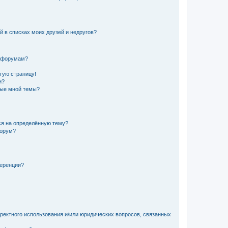
й в списках моих друзей и недругов?
и форумам?
стую страницу!
и?
ные мной темы?
ься на определённую тему?
форум?
ференции?
рректного использования и/или юридических вопросов, связанных