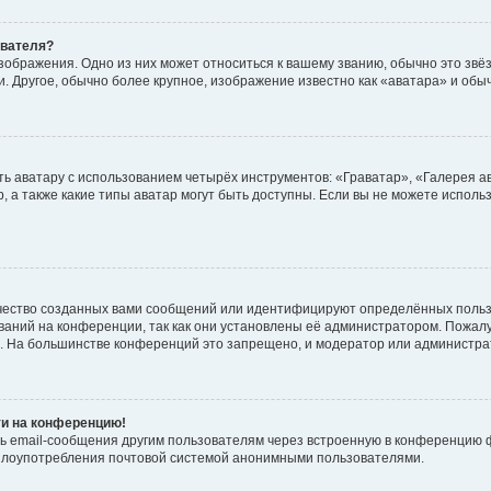
ователя?
зображения. Одно из них может относиться к вашему званию, обычно это звёзд
. Другое, обычно более крупное, изображение известно как «аватара» и обы
ь аватару с использованием четырёх инструментов: «Граватар», «Галерея а
, а также какие типы аватар могут быть доступны. Если вы не можете испол
чество созданных вами сообщений или идентифицируют определённых польз
аний на конференции, так как они установлены её администратором. Пожал
е. На большинстве конференций это запрещено, и модератор или администра
ти на конференцию!
ь email-сообщения другим пользователям через встроенную в конференцию ф
ь злоупотребления почтовой системой анонимными пользователями.