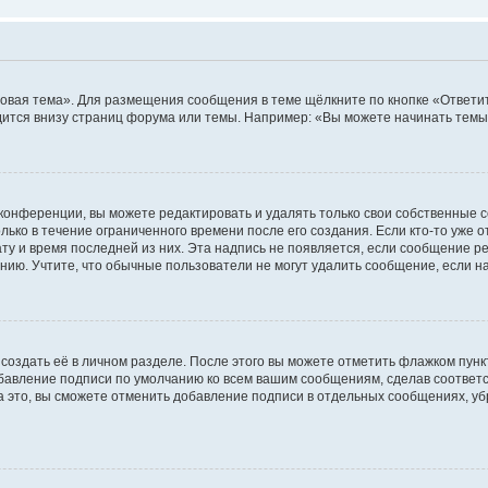
овая тема». Для размещения сообщения в теме щёлкните по кнопке «Ответит
ится внизу страниц форума или темы. Например: «Вы можете начинать темы»
конференции, вы можете редактировать и удалять только свои собственные 
ько в течение ограниченного времени после его создания. Если кто-то уже 
дату и время последней из них. Эта надпись не появляется, если сообщение 
ию. Учтите, что обычные пользователи не могут удалить сообщение, если на 
создать её в личном разделе. После этого вы можете отметить флажком пун
обавление подписи по умолчанию ко всем вашим сообщениям, сделав соотве
а это, вы сможете отменить добавление подписи в отдельных сообщениях, у