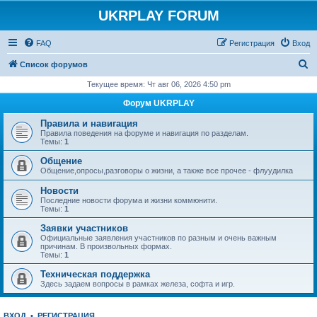
UKRPLAY FORUM
FAQ
Регистрация
Вход
П
Список форумов
о
Текущее время: Чт авг 06, 2026 4:50 pm
и
Форум UKRPLAY
с
Правила и навигация
к
Правила поведения на форуме и навигация по разделам.
Темы:
1
Общение
Общение,опросы,разговоры о жизни, а также все прочее - флуудилка
Новости
Последние новости форума и жизни коммюнити.
Темы:
1
Заявки участников
Официальные заявления участников по разным и очень важным
причинам. В произвольных формах.
Темы:
1
Техническая поддержка
Здесь задаем вопросы в рамках железа, софта и игр.
ВХОД
•
РЕГИСТРАЦИЯ