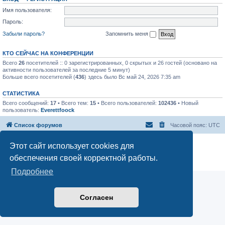
Имя пользователя:
Пароль:
Забыли пароль?
Запомнить меня
КТО СЕЙЧАС НА КОНФЕРЕНЦИИ
Всего
26
посетителей :: 0 зарегистрированных, 0 скрытых и 26 гостей (основано на
активности пользователей за последние 5 минут)
Больше всего посетителей (
436
) здесь было Вс май 24, 2026 7:35 am
СТАТИСТИКА
Всего сообщений:
17
• Всего тем:
15
• Всего пользователей:
102436
• Новый
пользователь:
Everettfoock
Список форумов
Часовой пояс:
UTC
Создано на основе
phpBB
® Forum Software © phpBB Limited
Этот сайт использует cookies для
Русская поддержка phpBB
обеспечения своей корректной работы.
Конфиденциальность
|
Правила
Подробнее
Согласен