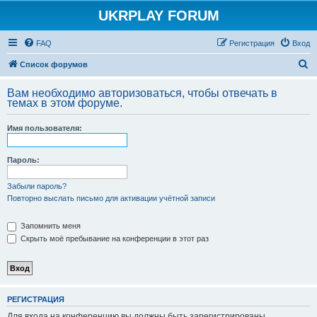
UKRPLAY FORUM
FAQ
Регистрация
Вход
П
Список форумов
о
Вам необходимо авторизоваться, чтобы отвечать в
и
темах в этом форуме.
с
Имя пользователя:
к
Пароль:
Забыли пароль?
Повторно выслать письмо для активации учётной записи
Запомнить меня
Скрыть моё пребывание на конференции в этот раз
РЕГИСТРАЦИЯ
Для входа на конференцию вы должны быть зарегистрированы.