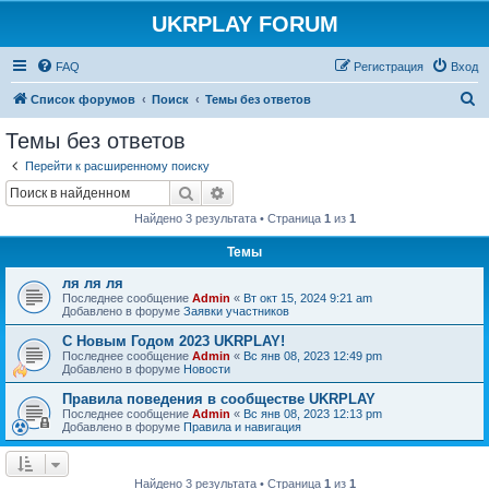
UKRPLAY FORUM
FAQ
Регистрация
Вход
П
Список форумов
Поиск
Темы без ответов
о
Темы без ответов
и
Перейти к расширенному поиску
с
Поиск
Расширенный поиск
к
Найдено 3 результата • Страница
1
из
1
Темы
ля ля ля
Последнее сообщение
Admin
«
Вт окт 15, 2024 9:21 am
Добавлено в форуме
Заявки участников
С Новым Годом 2023 UKRPLAY!
Последнее сообщение
Admin
«
Вс янв 08, 2023 12:49 pm
Добавлено в форуме
Новости
Правила поведения в сообществе UKRPLAY
Последнее сообщение
Admin
«
Вс янв 08, 2023 12:13 pm
Добавлено в форуме
Правила и навигация
Найдено 3 результата • Страница
1
из
1