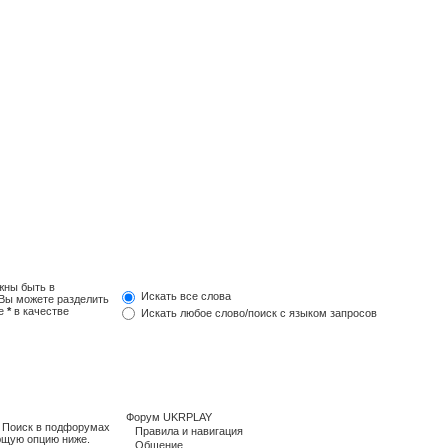
жны быть в
Искать все слова
 Вы можете разделить
те
*
в качестве
Искать любое слово/поиск с языком запросов
. Поиск в подфорумах
ющую опцию ниже.