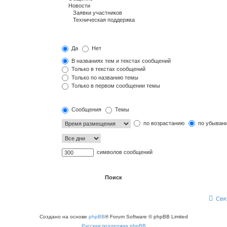
Да
Нет
В названиях тем и текстах сообщений
Только в текстах сообщений
Только по названию темы
Только в первом сообщении темы
Сообщения
Темы
по возрастанию
по убыван
символов сообщений
Свя
Создано на основе
phpBB
® Forum Software © phpBB Limited
Русская поддержка phpBB