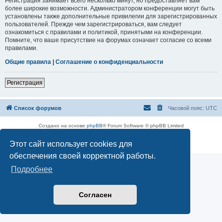
Регистрация занимает всего несколько минут, но предоставляет вам
более широкие возможности. Администратором конференции могут быть
установлены также дополнительные привилегии для зарегистрированных
пользователей. Прежде чем зарегистрироваться, вам следует
ознакомиться с правилами и политикой, принятыми на конференции.
Помните, что ваше присутствие на форумах означает согласие со всеми
правилами.
Общие правила
|
Соглашение о конфиденциальности
Регистрация
Список форумов
Часовой пояс:
UTC
Создано на основе
phpBB
® Forum Software © phpBB Limited
Русская поддержка phpBB
Этот сайт использует cookies для
Конфиденциальность
|
Правила
обеспечения своей корректной работы.
Подробнее
Согласен