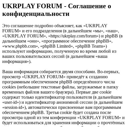
UKRPLAY FORUM - Соглашение о
конфиденциальности
Это соглашение подробно объясняет, как «UKRPLAY
FORUM» и его подразделения (в дальнейшем «мы», «наш»,
«UKRPLAY FORUM», «https://ukrplay.com/forum») и phpBB (в
дальнейшем «они», «программное обеспечение phpBB»,
«www.phpbb.com», «phpBB Limited», «phpBB Teams»)
используют информацию, полученную во время любой из
ваших пользовательских сессий (в дальнейшем «ваша
информация»).
Ваша информация собирается двумя способами. Во-первых,
просмотр «UKRPLAY FORUM» приведёт к созданию
программным обеспечением phpBB определённого числа
cookies (небольшие текстовые файлы, загружаемые в папку
временных файлов вашего браузера). Первые две cookie
содержат только идентификатор пользователя (в дальнейшем
«user-id») и идентификатор анонимной сессии (в дальнейшем
«session-id»), автоматически присвоенные вам программным
обеспечением phpBB. Третья cookie будет создана после
просмотра одной из тем конференции «UKRPLAY FORUM» и
будет использоваться для хранения информации о прочтённых