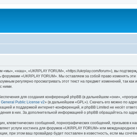
мы», «наш», «UKRPLAY FORUM», «https://ukrplay.com/forum»), вы подтвержд
есь форумами «UKRPLAY FORUM». Мы оставляем за собой право изменять эти 
 разумным регулярно просматривать этот текст на предмет изменений, так 
с ними.
еспечения для создания конференций phpBB (в дальнейшем «они», «програ
General Public License v2
» (в дальнейшем «GPL»). Скачать его можно по адр
зацией и поддержкой интернет-конференций, и phpBB Limited не несёт ответ
ведения в них. За дополнительной информацией о phpBB обращайтесь по адр
их, клеветнических сообщений, порнографических сообщений, призывов к на
авляет услуги хостинга для форумов «UKRPLAY FORUM» или международное 
ии, при этом ваш провайдер будет поставлен в известность, если мы сочтём