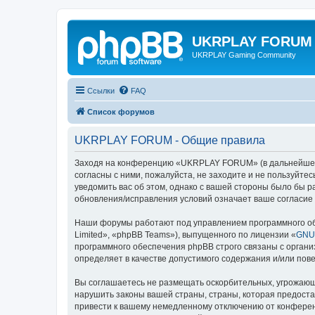
UKRPLAY FORUM
UKRPLAY Gaming Community
Ссылки
FAQ
Список форумов
UKRPLAY FORUM - Общие правила
Заходя на конференцию «UKRPLAY FORUM» (в дальнейшем «
согласны с ними, пожалуйста, не заходите и не пользуйт
уведомить вас об этом, однако с вашей стороны было бы
обновления/исправления условий означает ваше согласие 
Наши форумы работают под управлением программного об
Limited», «phpBB Teams»), выпущенного по лицензии «
GNU 
программного обеспечения phpBB строго связаны с органи
определяет в качестве допустимого содержания и/или по
Вы соглашаетесь не размещать оскорбительных, угрожающ
нарушить законы вашей страны, страны, которая предост
привести к вашему немедленному отключению от конференц