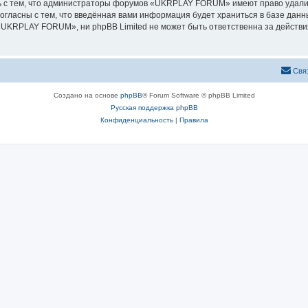
ь с тем, что администраторы форумов «UKRPLAY FORUM» имеют право удалить
согласны с тем, что введённая вами информация будет храниться в базе дан
KRPLAY FORUM», ни phpBB Limited не может быть ответственна за действия 
Свя
Создано на основе
phpBB
® Forum Software © phpBB Limited
Русская поддержка phpBB
Конфиденциальность
|
Правила