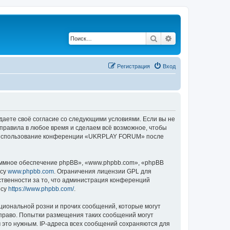
Поиск
Расширенный по
Регистрация
Вход
аете своё согласие со следующими условиями. Если вы не
правила в любое время и сделаем всё возможное, чтобы
как использование конференции «UKRPLAY FORUM» после
ммное обеспечение phpBB», «www.phpbb.com», «phpBB
есу
www.phpbb.com
. Ограничения лицензии GPL для
ственности за то, что администрация конференций
есу
https://www.phpbb.com/
.
циональной розни и прочих сообщений, которые могут
право. Попытки размещения таких сообщений могут
 это нужным. IP-адреса всех сообщений сохраняются для