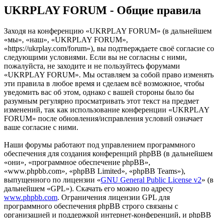
UKRPLAY FORUM - Общие правила
Заходя на конференцию «UKRPLAY FORUM» (в дальнейшем
«мы», «наш», «UKRPLAY FORUM»,
«https://ukrplay.com/forum»), вы подтверждаете своё согласие со
следующими условиями. Если вы не согласны с ними,
пожалуйста, не заходите и не пользуйтесь форумами
«UKRPLAY FORUM». Мы оставляем за собой право изменять
эти правила в любое время и сделаем всё возможное, чтобы
уведомить вас об этом, однако с вашей стороны было бы
разумным регулярно просматривать этот текст на предмет
изменений, так как использование конференции «UKRPLAY
FORUM» после обновления/исправления условий означает
ваше согласие с ними.
Наши форумы работают под управлением программного
обеспечения для создания конференций phpBB (в дальнейшем
«они», «программное обеспечение phpBB»,
«www.phpbb.com», «phpBB Limited», «phpBB Teams»),
выпущенного по лицензии «
GNU General Public License v2
» (в
дальнейшем «GPL»). Скачать его можно по адресу
www.phpbb.com
. Ограничения лицензии GPL для
программного обеспечения phpBB строго связаны с
организацией и поддержкой интернет-конференций, и phpBB