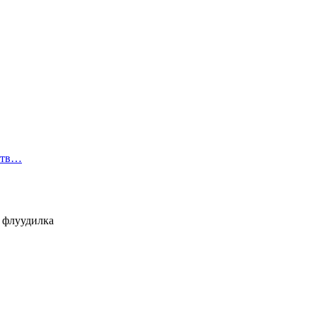
ств…
- флуудилка