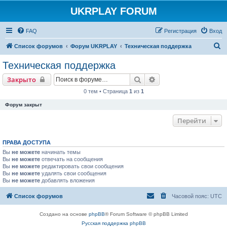
UKRPLAY FORUM
FAQ
Регистрация
Вход
П
Список форумов
Форум UKRPLAY
Техническая поддержка
о
Техническая поддержка
и
Поиск
Расширенный поиск
Закрыто
с
0 тем • Страница
1
из
1
к
Форум закрыт
Перейти
ПРАВА ДОСТУПА
Вы
не можете
начинать темы
Вы
не можете
отвечать на сообщения
Вы
не можете
редактировать свои сообщения
Вы
не можете
удалять свои сообщения
Вы
не можете
добавлять вложения
Список форумов
Часовой пояс:
UTC
Создано на основе
phpBB
® Forum Software © phpBB Limited
Русская поддержка phpBB