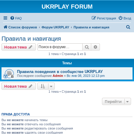
UKRPLAY FORUM
FAQ
Регистрация
Вход
П
Список форумов
Форум UKRPLAY
Правила и навигация
о
Правила и навигация
и
Поиск
Расширенный пои
Новая тема
с
1 тема • Страница
1
из
1
к
Темы
Правила поведения в сообществе UKRPLAY
Последнее сообщение
Admin
«
Вс янв 08, 2023 12:13 pm
Новая тема
1 тема • Страница
1
из
1
Перейти
ПРАВА ДОСТУПА
Вы
не можете
начинать темы
Вы
не можете
отвечать на сообщения
Вы
не можете
редактировать свои сообщения
Вы
не можете
удалять свои сообщения