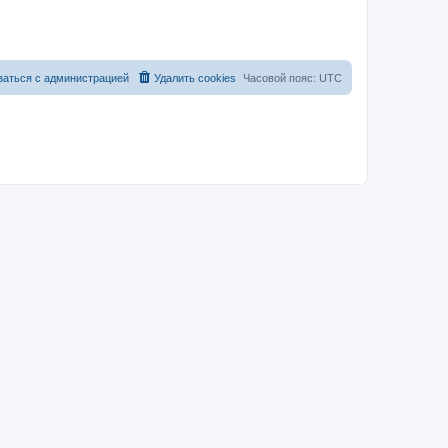
заться с администрацией
Удалить cookies
Часовой пояс:
UTC