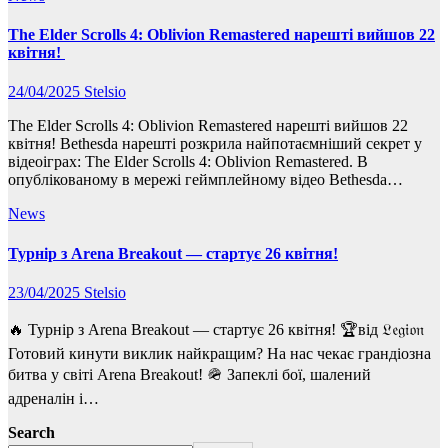
The Elder Scrolls 4: Oblivion Remastered нарешті вийшов 22
квітня!
24/04/2025
Stelsio
The Elder Scrolls 4: Oblivion Remastered нарешті вийшов 22
квітня! Bethesda нарешті розкрила найпотаємніший секрет у
відеоіграх: The Elder Scrolls 4: Oblivion Remastered. В
опублікованому в мережі геймплейному відео Bethesda…
News
Турнір з Arena Breakout — стартує 26 квітня!
23/04/2025
Stelsio
🔥 Турнір з Arena Breakout — стартує 26 квітня! 🏆від 𝔏𝔢𝔤𝔦𝔬𝔫
Готовий кинути виклик найкращим? На нас чекає грандіозна
битва у світі Arena Breakout! 🪖 Запеклі бої, шалений
адреналін і…
Search