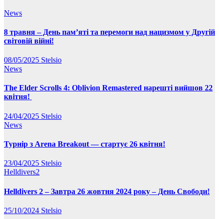
News
8 травня – День пам’яті та перемоги над нацизмом у Другій
світовій війні!
08/05/2025
Stelsio
News
The Elder Scrolls 4: Oblivion Remastered нарешті вийшов 22
квітня!
24/04/2025
Stelsio
News
Турнір з Arena Breakout — стартує 26 квітня!
23/04/2025
Stelsio
Helldivers2
Helldivers 2 – Завтра 26 жовтня 2024 року – День Свободи!
25/10/2024
Stelsio