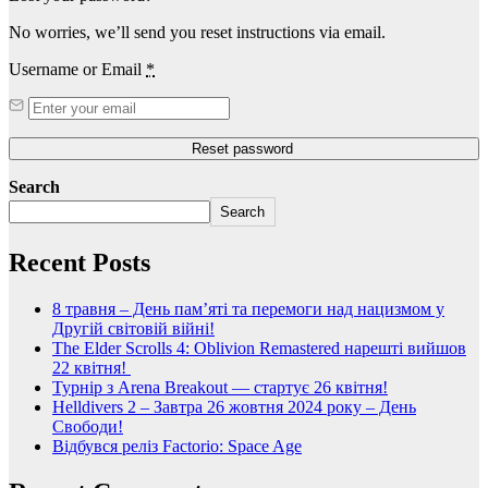
No worries, we’ll send you reset instructions via email.
Username or Email
*
Search
Search
Recent Posts
8 травня – День пам’яті та перемоги над нацизмом у
Другій світовій війні!
The Elder Scrolls 4: Oblivion Remastered нарешті вийшов
22 квітня!
Турнір з Arena Breakout — стартує 26 квітня!
Helldivers 2 – Завтра 26 жовтня 2024 року – День
Свободи!
Відбувся реліз Factorio: Space Age