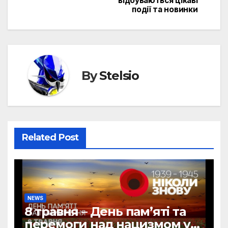
відбуваються цікаві
події та новинки
By
Stelsio
Related Post
NEWS
8 травня – День пам’яті та
перемоги над нацизмом у