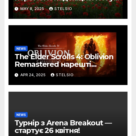
Другій світовій війні!
MAY 8, 2025
STELSIO
NEWS
The Elder Scrolls 4: Oblivion
Remastered нарешті
вийшов 22 квітня!
APR 24, 2025
STELSIO
NEWS
Турнір з Arena Breakout —
стартує 26 квітня!