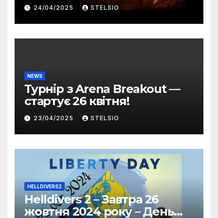
вийшов 22 квітня!
24/04/2025
STELSIO
NEWS
Турнір з Arena Breakout —
стартує 26 квітня!
23/04/2025
STELSIO
HELLDIVERS2
Helldivers 2 – Завтра 26
жовтня 2024 року – День