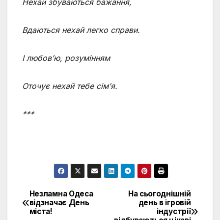
Нехай збуваються бажання,
Вдаються нехай легко справи.
І любов’ю, розумінням
Оточує нехай тебе сім’я.
***
Незламна Одеса
На сьогоднішній
Post
відзначає День
день в ігровій
міста!
індустрії
navigation