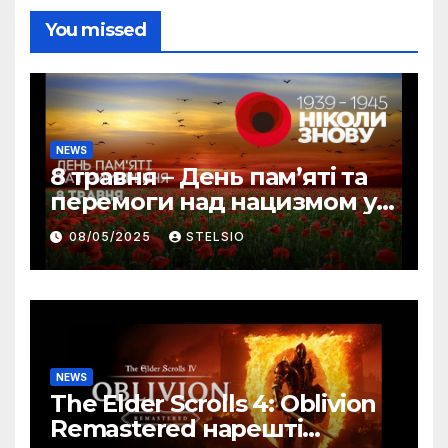
You missed
NEWS
8 травня – День пам’яті та
перемоги над нацизмом у
Другій світовій війні!
08/05/2025
STELSIO
NEWS
The Elder Scrolls 4: Oblivion
Remastered нарешті